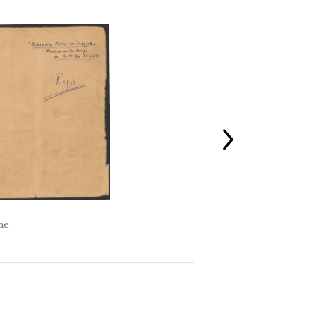
Next
ne