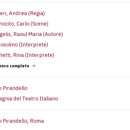
leri, Andrea
(Regia)
nocito, Carlo
(Scene)
gelis, Raoul Maria
(Autore)
Rosolino
(Interprete)
hetti, Rina
(Interprete)
lenco completo
o Pirandello
gnia del Teatro Italiano
o Pirandello, Roma