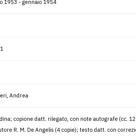
o 1953 - gennaio 1954
 1
eri, Andrea
ina; copione datt. rilegato, con note autografe (cc. 
utore R. M. De Angelis (4 copie); testo datt. con correzi