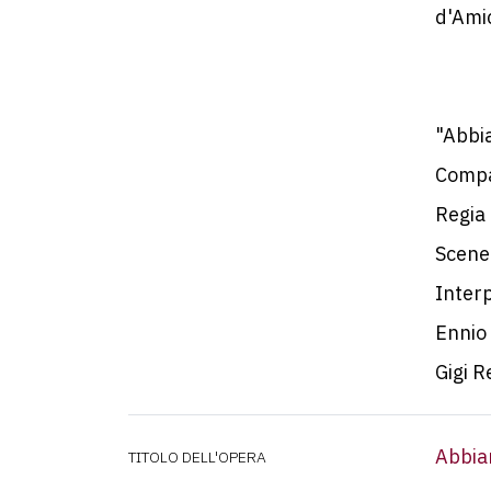
d'Amic
"Abbia
Compa
Regia 
Scene 
Interp
Ennio 
Gigi R
Abbia
TITOLO DELL'OPERA