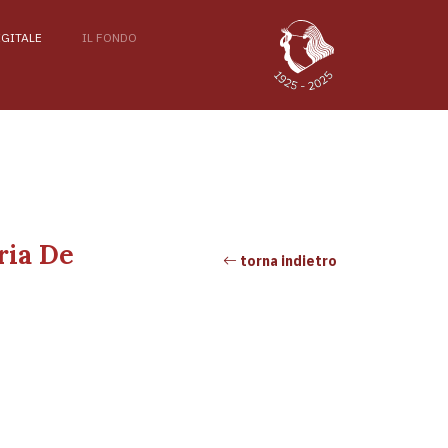
IGITALE
IL FONDO
ria De
torna indietro