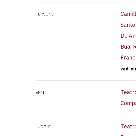
Camil
PERSONE
Santo
De An
Bua, 
Franc
vedi e
Teatr
ENTI
Compa
Teatr
LUOGHI