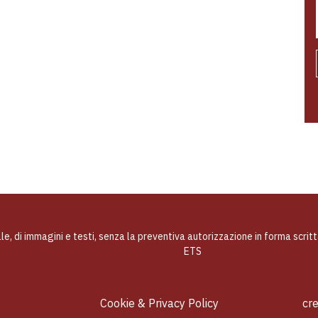
ale, di immagini e testi, senza la preventiva autorizzazione in forma scrit
ETS
Cookie & Privacy Policy
cr